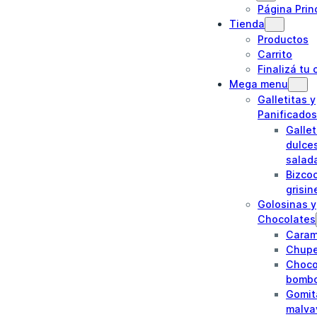
Página Prin
Tienda
Productos
Carrito
Finalizá tu
Mega menu
Galletitas y
Panificados
Gallet
dulce
salad
Bizco
grisin
Golosinas y
Chocolates
Caram
Chupe
Choco
bomb
Gomit
malva