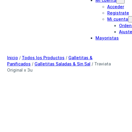
Mi cuenta
Acceder
Registrate
Mi cuenta
Orden
Ajust
Mayoristas
Inicio
/
Todos los Productos
/
Galletitas &
Panificados
/
Galletitas Saladas & Sin Sal
/ Traviata
Original x 3u