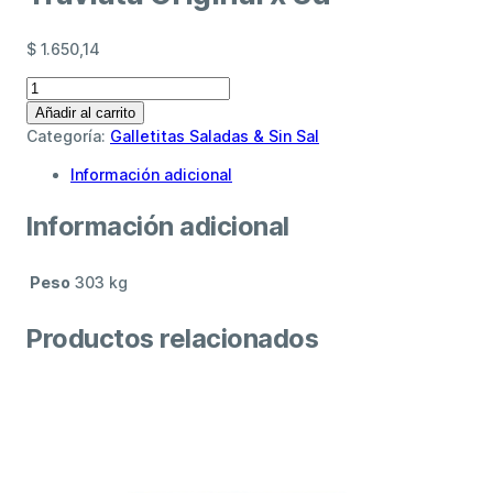
$
1.650,14
Traviata
Original
Añadir al carrito
x
Categoría:
Galletitas Saladas & Sin Sal
3u
Información adicional
cantidad
Información adicional
Peso
303 kg
Productos relacionados