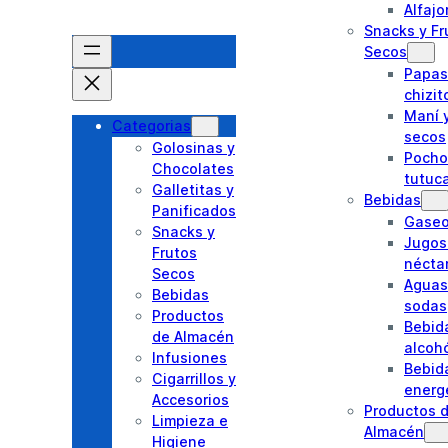
Alfajo
Snacks y Fr
Secos
Papas 
chizit
Maní y
Categorias
secos
Golosinas y
Pocho
Chocolates
tutuc
Galletitas y
Bebidas
Panificados
Gase
Snacks y
Jugos
Frutos
nécta
Secos
Aguas
Bebidas
sodas
Productos
Bebid
de Almacén
alcoh
Infusiones
Bebid
Cigarrillos y
energ
Accesorios
Productos 
Limpieza e
Almacén
Higiene