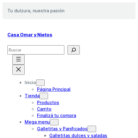
Saltar
Tu dulzura, nuestra pasión
al
contenido
Casa Omar y Nietos
S
e
a
r
c
h
Inicio
Página Principal
Tienda
Productos
Carrito
Finalizá tu compra
Mega menu
Galletitas y Panificados
Galletitas dulces y saladas