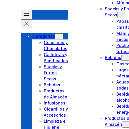
Alfajo
Snacks y Fr
Secos
Papas 
chizit
Maní y
Categorias
secos
Golosinas y
Pocho
Chocolates
tutuc
Galletitas y
Bebidas
Panificados
Gase
Snacks y
Jugos
Frutos
nécta
Secos
Aguas
Bebidas
sodas
Productos
Bebid
de Almacén
alcoh
Infusiones
Bebid
Cigarrillos y
energ
Accesorios
Productos 
Limpieza e
Almacén
Higiene