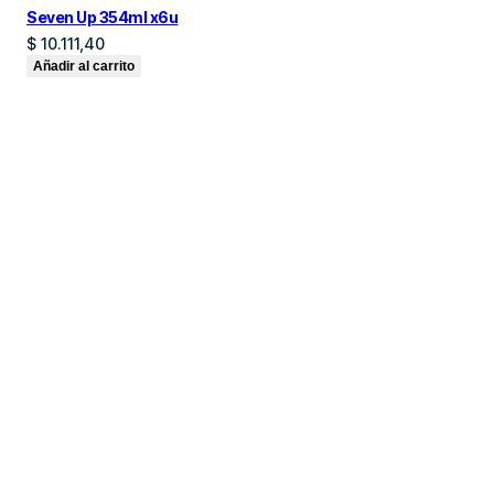
Seven Up 354ml x6u
$
10.111,40
Añadir al carrito