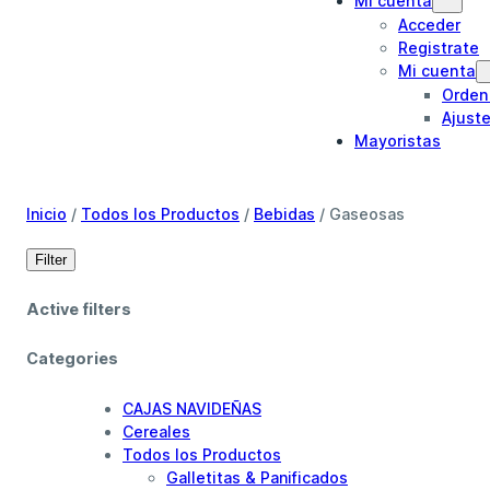
Mi cuenta
Acceder
Registrate
Mi cuenta
Orden
Ajust
Mayoristas
Inicio
/
Todos los Productos
/
Bebidas
/ Gaseosas
Filter
Active filters
Categories
CAJAS NAVIDEÑAS
Cereales
Todos los Productos
Galletitas & Panificados