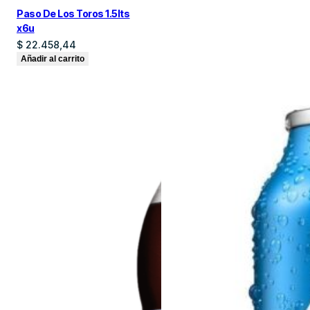
Paso De Los Toros 1.5lts
x6u
$
22.458,44
Añadir al carrito