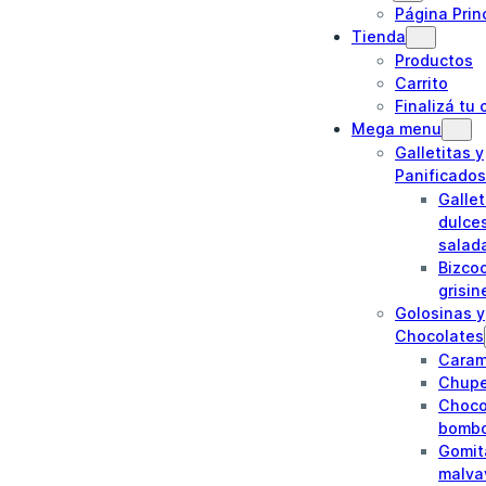
Página Prin
Tienda
Productos
Carrito
Finalizá tu
Mega menu
Galletitas y
Panificados
Gallet
dulce
salad
Bizco
grisin
Golosinas y
Chocolates
Caram
Chupe
Choco
bomb
Gomit
malva