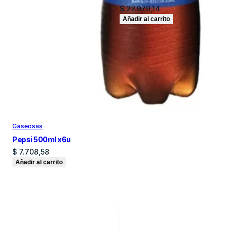
$
27.979,14
Añadir al carrito
Gaseosas
Pepsi 500ml x6u
$
7.708,58
Añadir al carrito