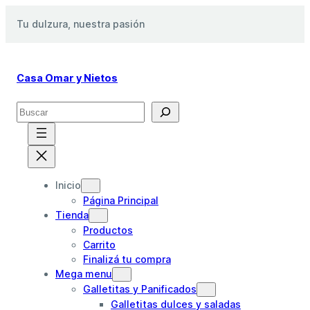
Saltar
Tu dulzura, nuestra pasión
al
contenido
Casa Omar y Nietos
S
e
a
r
c
h
Inicio
Página Principal
Tienda
Productos
Carrito
Finalizá tu compra
Mega menu
Galletitas y Panificados
Galletitas dulces y saladas