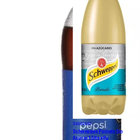
Gaseosas
Schweppes Pomelo Sin
Azúcar 1.5lts x8u