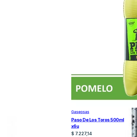
Gaseosas
Paso De Los Toros 500ml
x6u
$
7.227,14