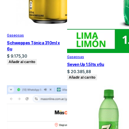
Gaseosas
Schweppes Tónica 310ml x
6u
$
9.175,30
Gaseosas
Añadir al carrito
Seven Up 1.5lts x6u
$
20.385,88
Añadir al carrito