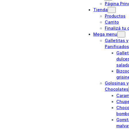
Página Prin
Tienda
Productos
Carrito
Finalizá tu
Mega menu
Galletitas y
Panificados
Gallet
dulce
salad
Bizco
grisin
Golosinas y
Chocolates
Caram
Chupe
Choco
bomb
Gomit
malva