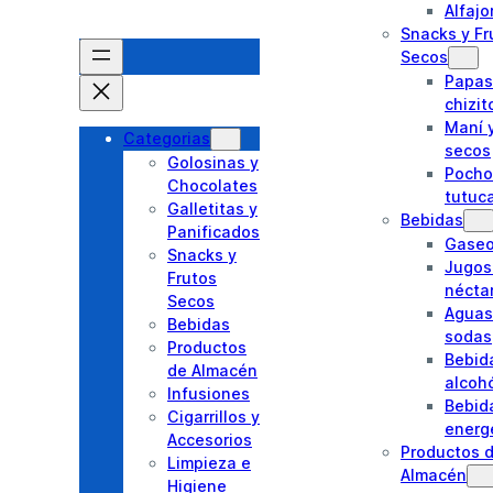
Alfajo
Snacks y Fr
Secos
Papas 
chizit
Maní y
Categorias
secos
Golosinas y
Pocho
Chocolates
tutuc
Galletitas y
Bebidas
Panificados
Gase
Snacks y
Jugos
Frutos
nécta
Secos
Aguas
Bebidas
sodas
Productos
Bebid
de Almacén
alcoh
Infusiones
Bebid
Cigarrillos y
energ
Accesorios
Productos 
Limpieza e
Almacén
Higiene