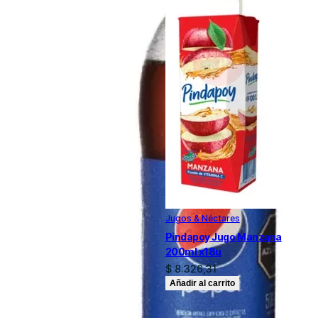
Jugos & Néctares
Pindapoy Jugo Manzana
200ml x18u
$
8.326,31
Añadir al carrito