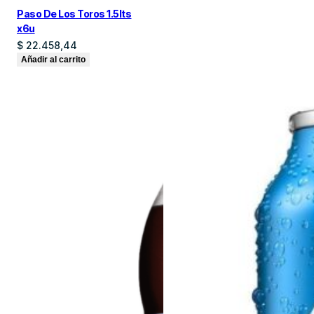
Paso De Los Toros 1.5lts
x6u
$
22.458,44
Añadir al carrito