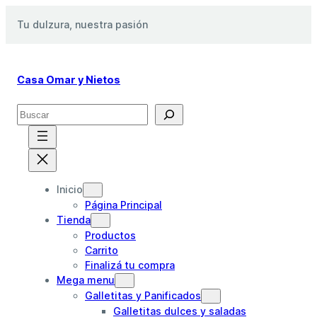
Saltar
Tu dulzura, nuestra pasión
al
contenido
Casa Omar y Nietos
S
e
a
r
c
h
Inicio
Página Principal
Tienda
Productos
Carrito
Finalizá tu compra
Mega menu
Galletitas y Panificados
Galletitas dulces y saladas