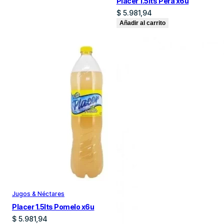
Placer 1.5lts Pera x6u
$
5.981,94
Añadir al carrito
Jugos & Néctares
Placer 1.5lts Pomelo x6u
$
5.981,94