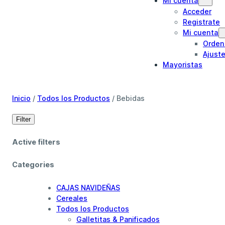
Mi cuenta
Acceder
Registrate
Mi cuenta
Orden
Ajust
Mayoristas
Inicio
/
Todos los Productos
/ Bebidas
Filter
Active filters
Categories
CAJAS NAVIDEÑAS
Cereales
Todos los Productos
Galletitas & Panificados