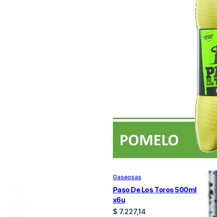
Gaseosas
Paso De Los Toros 500ml
x6u
$
7.227,14