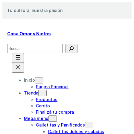
Saltar
Tu dulzura, nuestra pasión
al
contenido
Casa Omar y Nietos
S
e
a
r
c
h
Inicio
Página Principal
Tienda
Productos
Carrito
Finalizá tu compra
Mega menu
Galletitas y Panificados
Galletitas dulces y saladas