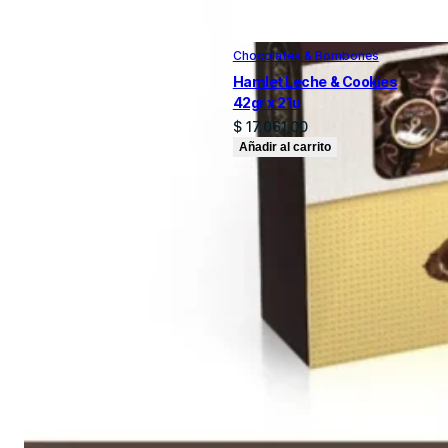
Chocolates & Bombones
Hamlet Leche & Cookies
42gr x 21u
$
17.061,00
Añadir al carrito