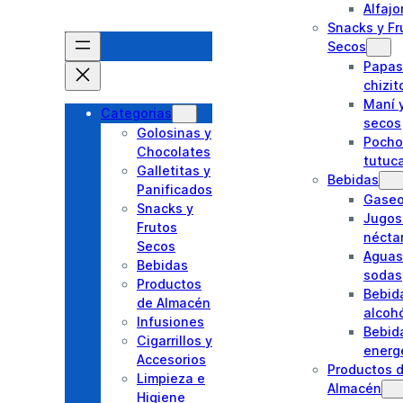
Alfajo
Snacks y Fr
Secos
Papas 
chizit
Maní y
Categorias
secos
Golosinas y
Pocho
Chocolates
tutuc
Galletitas y
Bebidas
Panificados
Gase
Snacks y
Jugos
Frutos
nécta
Secos
Aguas
Bebidas
sodas
Productos
Bebid
de Almacén
alcoh
Infusiones
Bebid
Cigarrillos y
energ
Accesorios
Productos 
Limpieza e
Almacén
Higiene