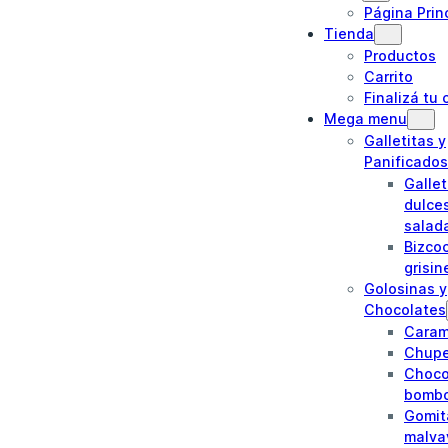
Página Prin
Tienda
Productos
Carrito
Finalizá tu
Mega menu
Galletitas y
Panificados
Gallet
dulce
salad
Bizco
grisin
Golosinas y
Chocolates
Caram
Chupe
Choco
bomb
Gomit
malva