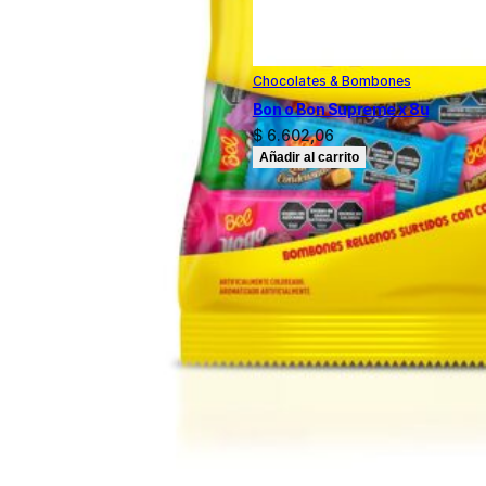
Chocolates & Bombones
Bon o Bon Supreme x 8u
$
6.602,06
Añadir al carrito