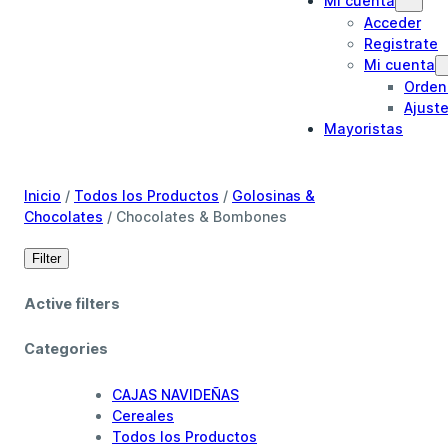
Mi cuenta
Acceder
Registrate
Mi cuenta
Orden
Ajust
Mayoristas
Inicio
/
Todos los Productos
/
Golosinas &
Chocolates
/ Chocolates & Bombones
Filter
Active filters
Categories
CAJAS NAVIDEÑAS
Cereales
Todos los Productos