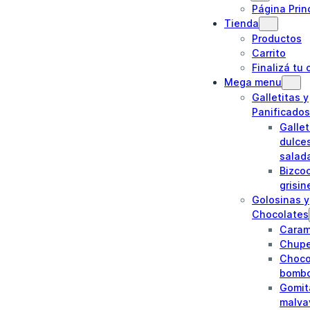
Página Prin
Tienda
Productos
Carrito
Finalizá tu
Mega menu
Galletitas y
Panificados
Gallet
dulce
salad
Bizco
grisin
Golosinas y
Chocolates
Caram
Chupe
Choco
bomb
Gomit
malva