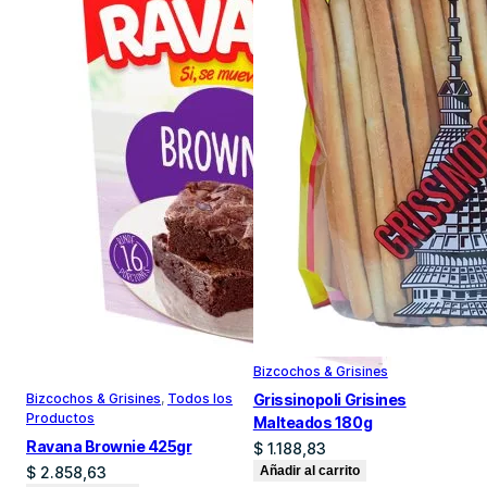
Bizcochos & Grisines
Bizcochos & Grisines
, 
Todos los
Grissinopoli Grisines
Productos
Malteados 180g
Ravana Brownie 425gr
$
1.188,83
$
2.858,63
Añadir al carrito