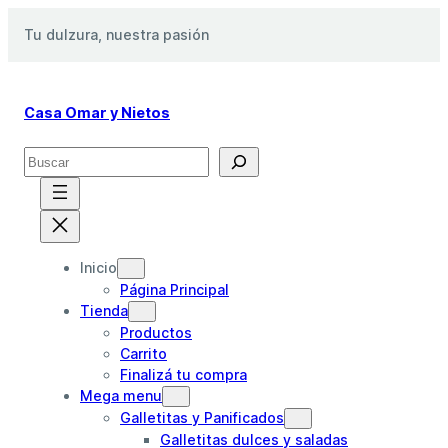
Saltar
Tu dulzura, nuestra pasión
al
contenido
Casa Omar y Nietos
S
e
a
r
c
h
Inicio
Página Principal
Tienda
Productos
Carrito
Finalizá tu compra
Mega menu
Galletitas y Panificados
Galletitas dulces y saladas