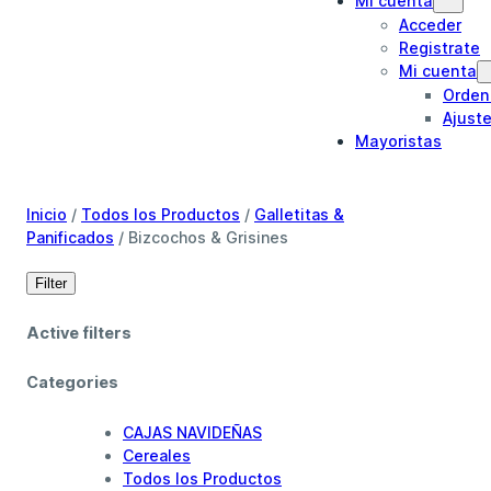
Mi cuenta
Acceder
Registrate
Mi cuenta
Orden
Ajust
Mayoristas
Inicio
/
Todos los Productos
/
Galletitas &
Panificados
/ Bizcochos & Grisines
Filter
Active filters
Categories
CAJAS NAVIDEÑAS
Cereales
Todos los Productos