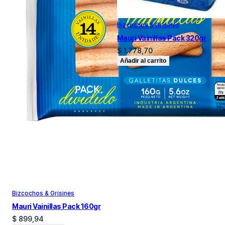
Bizcochos & Grisines
Mauri Vainillas Pack 320gr
$
1.778,70
Añadir al carrito
Bizcochos & Grisines
Mauri Vainillas Pack 160gr
$
899,94