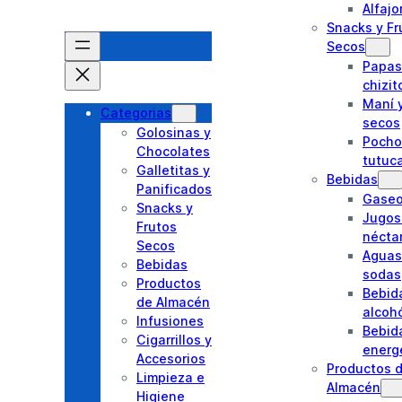
Alfajo
Snacks y Fr
Secos
Papas 
chizit
Maní y
Categorias
secos
Golosinas y
Pocho
Chocolates
tutuc
Galletitas y
Bebidas
Panificados
Gase
Snacks y
Jugos
Frutos
nécta
Secos
Aguas
Bebidas
sodas
Productos
Bebid
de Almacén
alcoh
Infusiones
Bebid
Cigarrillos y
energ
Accesorios
Productos 
Limpieza e
Almacén
Higiene